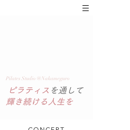
Pilates Studio @​Nakameguro
ピラティス
を通して
輝き続ける人生を
CONCEPT